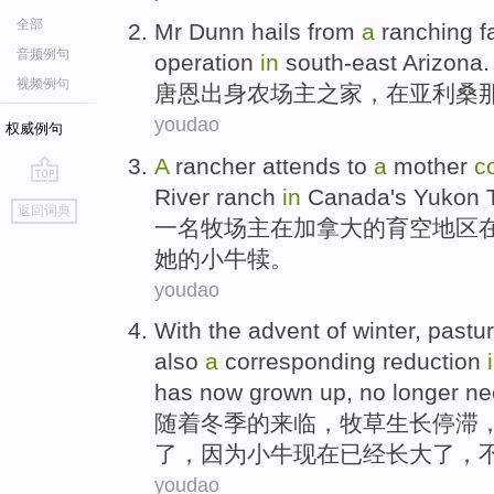
全部
Mr
Dunn
hails from
a
ranching
f
音频例句
operation
in
south-east
Arizona
.
视频例句
唐恩
出身
农场主之
家
，
在
亚利桑
youdao
权威例句
A
rancher attends to
a
mother
c
River
ranch
in
Canada
's
Yukon
T
go
返回词典
top
一
名
牧场主
在
加拿大
的
育空地区
她
的
小牛犊
。
youdao
With
the
advent
of
winter
,
pastu
also
a
corresponding
reduction
has
now
grown up
,
no longer
ne
随着
冬季
的
来临
，
牧草
生长
停滞
了，
因为
小牛
现在
已经
长大了，
youdao