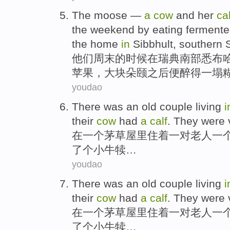
The
moose
—
a
cow
and her
cal
the
weekend
by
eating
ferment
the
home
in
Sibbhult
,
southern
他们
周末
的
时候
在
瑞典
南部
悉
布
苹果
，大块
朵颐
之后
便
醉得一塌
youdao
There was
an
old
couple
living
their
cow
had
a
calf
. They were 
在
一
个
茅草屋
里
住
着
一对
老人
一
了
个
小牛犊…
youdao
There was
an
old
couple
living
their
cow
had
a
calf
. They were 
在
一
个
茅草屋
里
住
着
一对
老人
一
了
个
小牛犊…