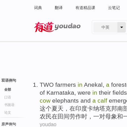
词典
翻译
有道精品课
云笔记
中英
有道 - 网易旗下搜索
双语例句
TWO
farmers
in
Anekal
,
a
forest
全部
of
Karnataka
, were
in
their fields
口语
cow
elephants
and
a
calf
emerg
书面语
这个
夏天
，
在
印度
卡纳塔克邦
南
论文
农民
在
田间
劳作
时，
一对
母
象
和
youdao
原声例句