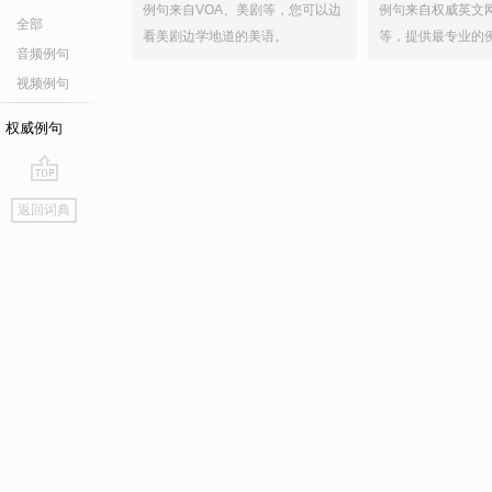
例句来自VOA、美剧等，您可以边
例句来自权威英文
全部
看美剧边学地道的美语。
等，提供最专业的
音频例句
视频例句
权威例句
go
返回词典
top