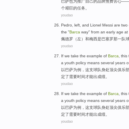
巴萨
也
为
推广
自己
的
品牌煞费苦心—
个艰巨的
任务
。
youdao
Pedro
,
left
,
and
Lionel Messi
are
two 
the "
Barca
way
" from an early age
at
佩德罗
（
左
）
和
梅西
是
巴塞罗那
一队
youdao
If we
take
the
example
of
Barca
,
this
a
youth
policy
means
several years o
以
巴萨
为
例
，
这
支球队
身处
顶尖
俱乐
定
了需要时间才能出成绩。
youdao
If we
take
the
example
of
Barca
,
this
a
youth
policy
means
several years o
以
巴萨
为
例
，
这
支球队
身处
顶尖
俱乐
定
了需要时间才能出成绩。
youdao