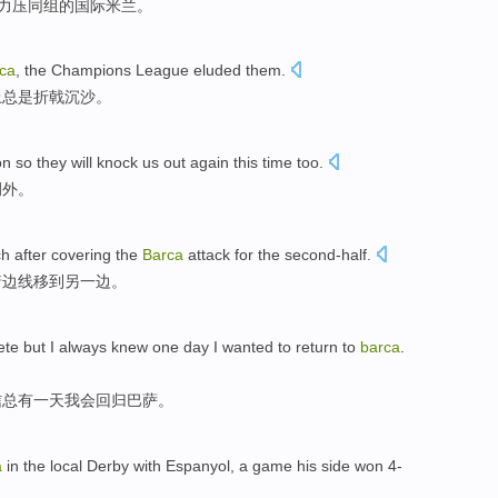
力压同组的
国际
米兰。
ca
,
the Champions
League
eluded
them.
上总是折戟沉沙。
on
so they
will
knock
us out
again this time
too
.
例外。
ch
after
covering
the
Barca
attack
for
the
second-half.
着
边线
移到
另
一边。
ete
but
I
always
knew
one
day
I
wanted
to return to
barca
.
信总
有一
天
我会
回归
巴萨
。
a
in
the local
Derby
with
Espanyol
, a game
his
side won 4-