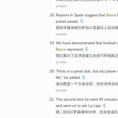
youdao
Reports in Spain
suggest that
Barca
prized
assets.
西班牙
媒体
称
巴萨
担心
英超
巨人
切尔
youdao
We
have demonstrated
that
football 
Barca
represent
.
我们
展示
了
足球
是
建立
在
技巧
和
场面
youdao
"
Porto
is
a
great
club
,
but
any
player
life
," he added.
波尔图
是
一
个
大
俱乐部
，
但
任何
球员
youdao
The second
time he went 90
minutes
and went on to
win
La Liga
.
第二
回合C罗踢满90
分钟
，但
未
造成
任