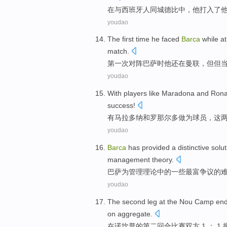
在
与
西班牙
人
同城德比
中，
他
打入
了
youdao
The first
time
he
faced
Barca
while
at
match.
第一
次
对阵
巴萨时
他
还
在
曼联
，但
但
youdao
With
players
like Maradona
and
Rona
success!
有
马拉多纳
和
罗
那尔多做为
球员
，
这
youdao
Barca
has
provided
a
distinctive
solut
management
theory
.
巴萨
为管理理论
中的
一些
最
富争议
的
youdao
The second
leg
at
the
Nou Camp en
on aggregate
.
在
诺
坎普
的
第二
回合
比赛双方 1 ： 1