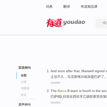
词典
翻译
有道精品课
中
有道 - 网易旗下搜索
双语例句
And
soon after
that,
Maxwell
signed 
全部
之后
不久，
马克斯维尔
就
加盟
巴萨了
口语
youdao
书面语
The
Barca
B
team
is
fourth
in
the se
论文
巴萨
B
队
目前
在
西班牙
乙级联赛
里
排第
youdao
原声例句