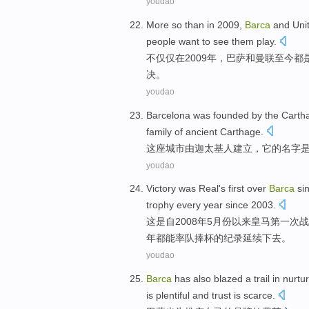
youdao
More so than
in
2009,
Barca
and
Uni
people
want to
see
them
play.
不仅仅
在
2009年，
巴萨
和
曼联
至今都
决。
youdao
Barcelona was founded
by
the Carth
family
of
ancient
Carthage
.
这座
城市
由
迦太基人建立，
它
的
名字
youdao
Victory
was
Real
's
first
over
Barca
si
trophy
every
year
since
2003.
这
是
自2008年
5
月份
以来
皇马
第一次
战
年都能率队
捧杯
的纪录延续下去。
youdao
Barca
has also
blazed a trail
in nurtu
is plentiful and
trust
is
scarce
.