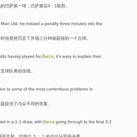
他的
巴萨
第一
球
，巴萨最后4：1取胜。
Man Utd
,
he
missed
a
penalty
three
minutes
into the
当时他
竟然罚丢了
开场三分钟就获得的
一个
点球
。
ldo
having played for
Barca
,
it
's easy to explain their
两支球队勇创佳绩
。
ion
to
some
of the
most
contentious
problems
in
难题
提供
了
与众不同
的
答案
。
ded
in a 1-1 draw, with
Barca
going
through
to
the
final
3-1
 握手言和。
巴萨
以
3 ： 1 的
总
比分晋级
决赛
。