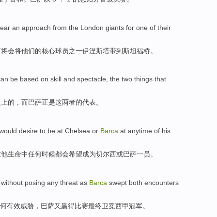
fear
an approach from the London
giants
for
one
of
their
西将会将
他们
的
核心球员
之一
伊涅斯塔
带到斯坦福桥。
can
be
based
on
skill
and
spectacle
, the two things
that
之上
的，
而
巴萨正是这两者的代表。
would
desire to
be
at Chelsea
or
Barca
at
anytime
of
his
在
他
生命
中
任何
时候
都会
希望
成为
切尔西
或
巴萨一员
。
without posing
any
threat
as
Barca
swept both encounters
何
有效
威胁
，
巴萨
又
赢得比赛
最终卫冕西甲冠军。