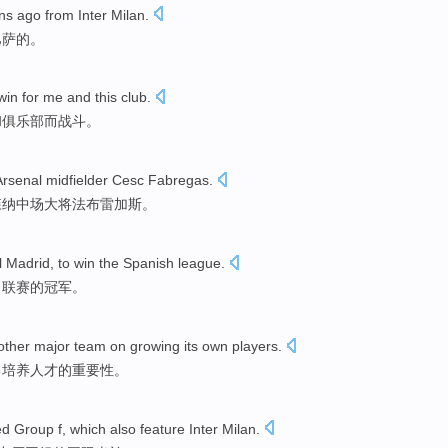
ns
ago
from
Inter Milan
.
巴萨的。
win
for
me
and
this club
.
和
俱乐部而战斗。
Arsenal
midfielder
Cesc Fabregas
.
森纳
中场大将
法布雷加斯
。
l Madrid
,
to win
the
Spanish
league
.
甲
联赛
的冠军。
other major
team
on growing its
own
players.
己培养人才的重要性。
ed
Group
f
, which also feature
Inter Milan
.