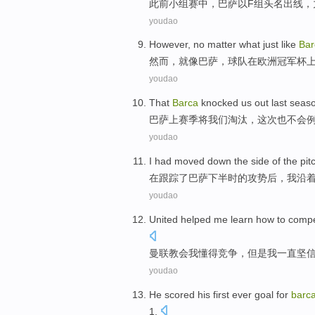
此前
小组赛
中，
巴萨
以
F
组
头名
出线，
youdao
However
, no matter what
just
like
Bar
然而
，
就
像
巴萨
，球队在
欧洲
冠军杯
youdao
That
Barca
knocked
us
out last
seas
巴萨
上赛季
将
我们
淘汰
，
这次
也不会
youdao
I
had
moved
down
the side
of the
pit
在
跟踪
了
巴萨
下半时
的
攻势
后
，
我
沿
youdao
United
helped
me
learn how to
comp
曼联
教会
我
懂得
竞争
，
但是
我
一直
坚
youdao
He
scored his
first ever
goal
for
barc
1.