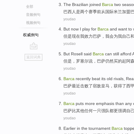
The
Brazilian
joined
Barca
two
seaso
全部
巴西人
是
两个
赛季
前
从
国际米兰
加盟
音频例句
youdao
视频例句
But
now
I
play for
Barca
and
want
to 
权威例句
但是
现在
我
效力
巴萨，
我会
为
我
自己
youdao
go
But
Rosell
said
Barca
can still
afford
返回词典
top
但是
，罗
塞尔
说
，
巴萨
仍然
买
的起
阿
youdao
Barca
recently
beat
its old rivals
,
Rea
巴萨
最近
击败
了
宿敌
皇马
，
获得
了
西
youdao
Barca
puts
more
emphasis
than
any
巴萨
比
其他
任何
一
只强队
都
更
强调
自
youdao
Earlier
in
the tournament
Barca
topp