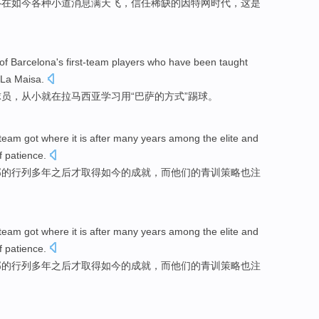
—在如今
各种小道消息满天飞
，
信任
稀缺的
因特网
时代
，这
是
of
Barcelona
's
first-team
players who
have
been
taught
La Maisa
.
球员
，
从小就
在
拉马
西亚
学习
用“
巴萨
的
方式
”踢球。
team
got
where it is
after
many
years
among
the
elite
and
f patience.
部的
行列
多年
之后
才
取得
如今
的
成就，
而
他们的
青训
策略
也注
team
got
where it is
after
many
years
among
the
elite
and
f patience.
部的
行列
多年
之后
才
取得
如今
的
成就，
而
他们的
青训
策略
也注