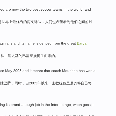
ted
are
now
the
two
best soccer
teams in the
world
, and
是
世界上
最
优秀
的
两
支球队，
人们
也
希望
看到
他们之间的对
aginians
and
its
name
is
derived
from
the
great
Barca
是从
古
迦太基
的
巴
塞
家族
衍生
而来的。
nce
May
2008
and it
meant that
coach
Mourinho
has won
a
胜
巴萨，
同时
，自2003年以来，
主教练
穆里
尼奥将自己
每
一
ring
its brand-a
tough
job
in the
Internet
age
, when
gossip