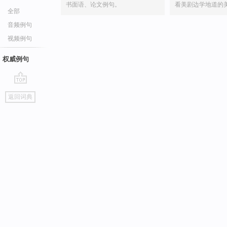
书面语、论文例句。
看美剧边学地道的
全部
音频例句
视频例句
权威例句
go
返回词典
top