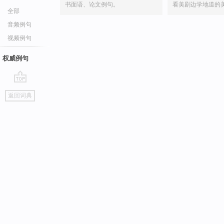
书面语、论文例句。
看美剧边学地道的
全部
音频例句
视频例句
权威例句
go
返回词典
top