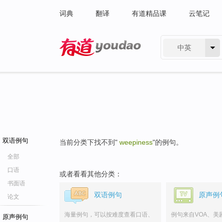
词典
翻译
有道精品课
云笔记
中英
有道 - 网易旗下搜索
双语例句
当前分类下找不到"
weepiness
"的例句。
全部
口语
或者看看其他分类：
书面语
双语例句
原声例
论文
海量例句，可以按难度查看口语、
例句来自VOA、美
原声例句