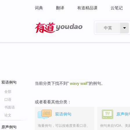
词典
翻译
有道精品课
云笔记
中英
有道 - 网易旗下搜索
双语例句
当前分类下找不到"
wavy wall
"的例句。
全部
口语
或者看看其他分类：
书面语
双语例句
原声例
论文
海量例句，可以按难度查看口语、
例句来自VOA、美
原声例句