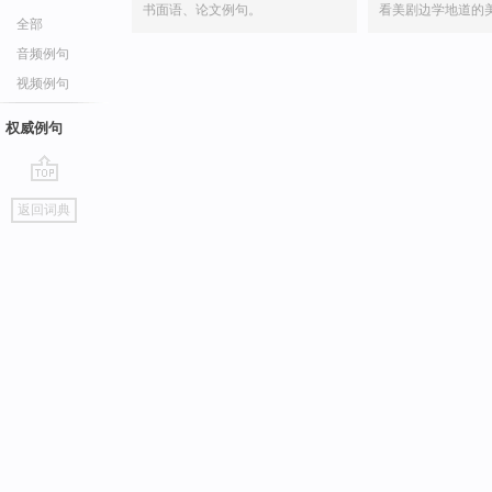
书面语、论文例句。
看美剧边学地道的
全部
音频例句
视频例句
权威例句
go
返回词典
top