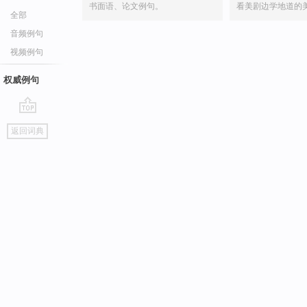
书面语、论文例句。
看美剧边学地道的
全部
音频例句
视频例句
权威例句
go
返回词典
top