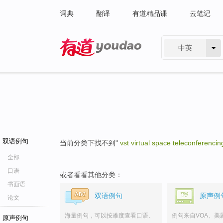
词典
翻译
有道精品课
云笔记
中英
有道 - 网易旗下搜索
双语例句
当前分类下找不到"
vst virtual space teleconferencin
全部
口语
或者看看其他分类：
书面语
双语例句
原声例
论文
海量例句，可以按难度查看口语、
例句来自VOA、美
原声例句