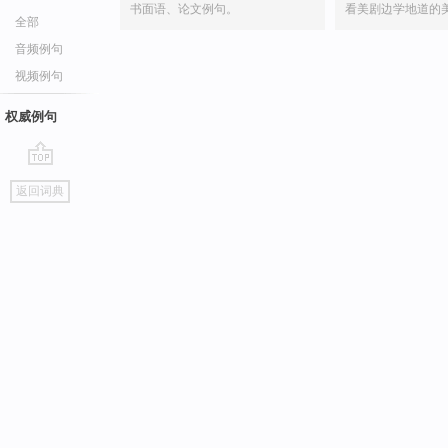
书面语、论文例句。
看美剧边学地道的
全部
音频例句
视频例句
权威例句
go
返回词典
top