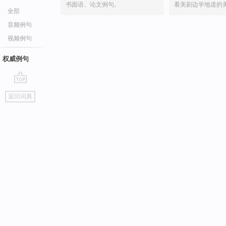
书面语、论文例句。
看美剧边学地道的
全部
音频例句
视频例句
权威例句
go
返回词典
top