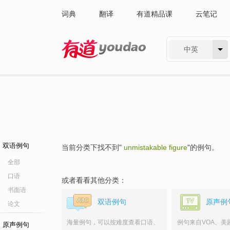
词典
翻译
有道精品课
云笔记
中英
有道 - 网易旗下搜索
双语例句
当前分类下找不到"
unmistakable figure
"的例句。
全部
口语
或者看看其他分类：
书面语
双语例句
原声例
论文
海量例句，可以按难度查看口语、
例句来自VOA、美
原声例句