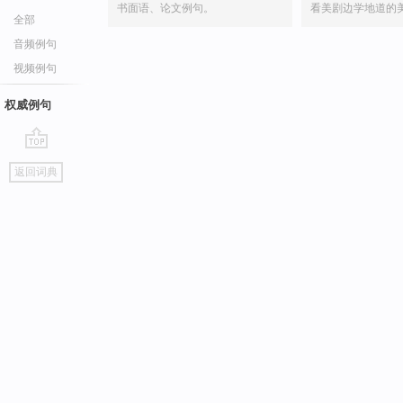
书面语、论文例句。
看美剧边学地道的
全部
音频例句
视频例句
权威例句
go
返回词典
top