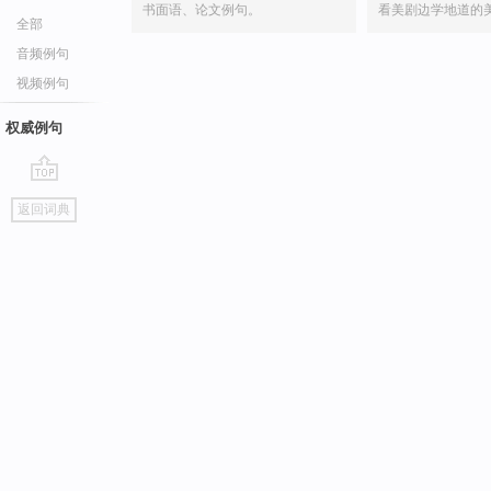
书面语、论文例句。
看美剧边学地道的
全部
音频例句
视频例句
权威例句
go
返回词典
top