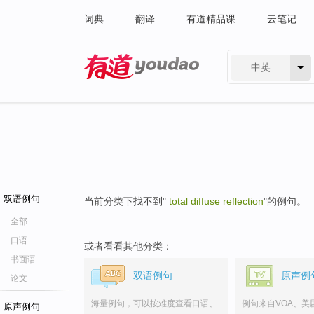
词典
翻译
有道精品课
云笔记
中英
有道 - 网易旗下搜索
双语例句
当前分类下找不到"
total diffuse reflection
"的例句。
全部
口语
或者看看其他分类：
书面语
双语例句
原声例
论文
海量例句，可以按难度查看口语、
例句来自VOA、美
原声例句