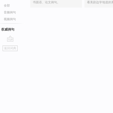
书面语、论文例句。
看美剧边学地道的
全部
音频例句
视频例句
权威例句
go
返回词典
top