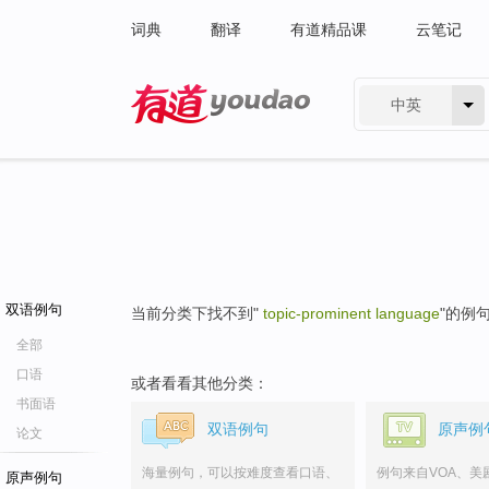
词典
翻译
有道精品课
云笔记
中英
有道 - 网易旗下搜索
双语例句
当前分类下找不到"
topic-prominent language
"的例
全部
口语
或者看看其他分类：
书面语
双语例句
原声例
论文
海量例句，可以按难度查看口语、
例句来自VOA、美
原声例句