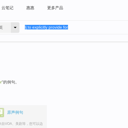
云笔记
惠惠
更多产品
英
or
"的例句。
原声例句
来自VOA、美剧等，您可以边