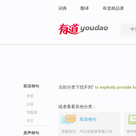
词典
翻译
有道精品课
中
有道 - 网易旗下搜索
双语例句
当前分类下找不到"
to explicitly provide f
全部
口语
或者看看其他分类：
书面语
双语例句
论文
海量例句，可以按难度查看口语、
例句
原声例句