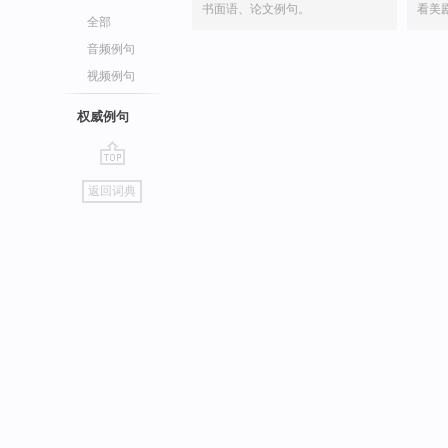
书面语、论文例句。
看美
全部
音频例句
视频例句
权威例句
go
返回词典
top