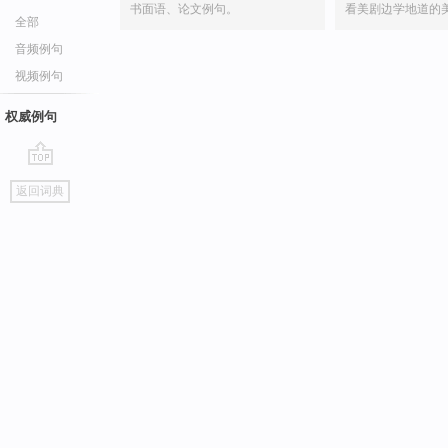
书面语、论文例句。
看美剧边学地道的
全部
音频例句
视频例句
权威例句
go
返回词典
top