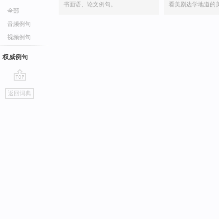
书面语、论文例句。
看美剧边学地道的
全部
音频例句
视频例句
权威例句
go
返回词典
top