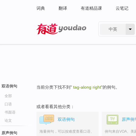
词典
翻译
有道精品课
云笔记
中英
有道 - 网易旗下搜索
双语例句
当前分类下找不到"
tag-along right
"的例句。
全部
口语
或者看看其他分类：
书面语
双语例句
原声例
论文
海量例句，可以按难度查看口语、
例句来自VOA、美
原声例句