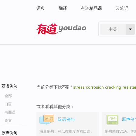
词典
翻译
有道精品课
云笔记
中英
有道 - 网易旗下搜索
双语例句
当前分类下找不到"
stress corrosion cracking resist
全部
口语
或者看看其他分类：
书面语
双语例句
原声例
论文
海量例句，可以按难度查看口语、
例句来自VOA、美
原声例句