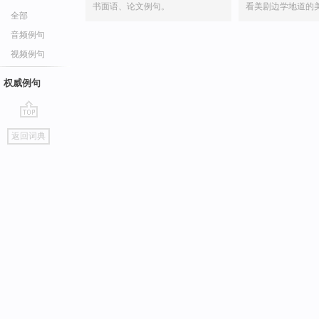
书面语、论文例句。
看美剧边学地道的
全部
音频例句
视频例句
权威例句
go
返回词典
top