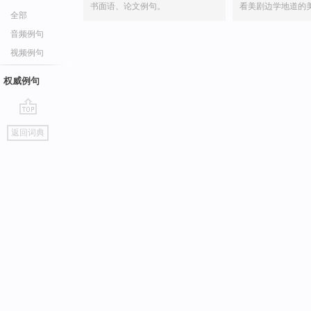
书面语、论文例句。
看美剧边学地道的
全部
音频例句
视频例句
权威例句
go
返回词典
top