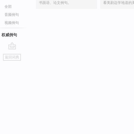
书面语、论文例句。
看美剧边学地道的
全部
音频例句
视频例句
权威例句
go
返回词典
top