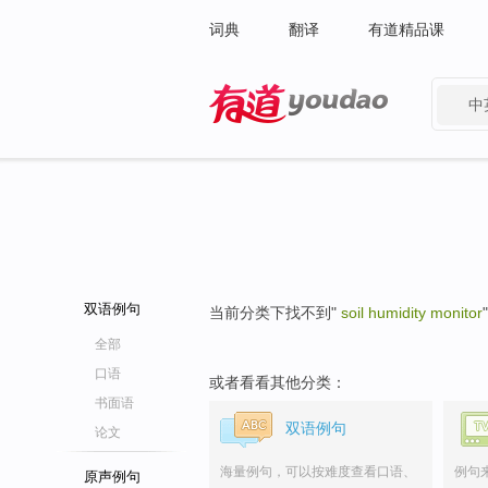
词典
翻译
有道精品课
中
有道 - 网易旗下搜索
双语例句
当前分类下找不到"
soil humidity monitor
全部
口语
或者看看其他分类：
书面语
双语例句
论文
海量例句，可以按难度查看口语、
例句
原声例句