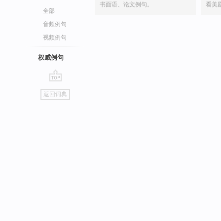
书面语、论文例句。
看美
全部
音频例句
视频例句
权威例句
go
返回词典
top