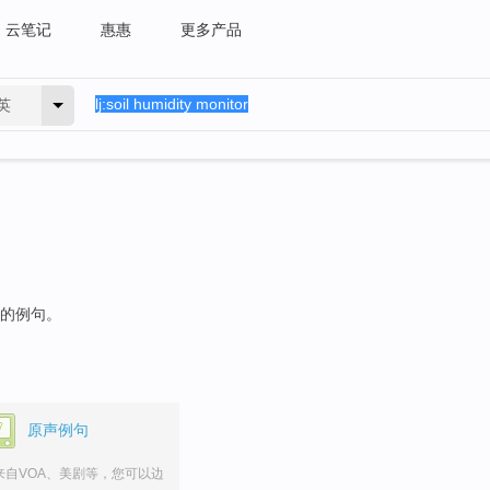
云笔记
惠惠
更多产品
英
"的例句。
原声例句
来自VOA、美剧等，您可以边