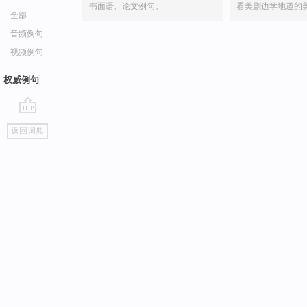
书面语、论文例句。
看美剧边学地道的
全部
音频例句
视频例句
权威例句
go
返回词典
top