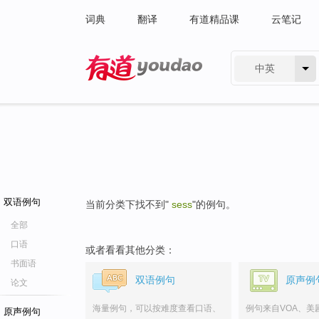
词典
翻译
有道精品课
云笔记
中英
有道 - 网易旗下搜索
双语例句
当前分类下找不到"
sess
"的例句。
全部
口语
或者看看其他分类：
书面语
双语例句
原声例
论文
海量例句，可以按难度查看口语、
例句来自VOA、美
原声例句