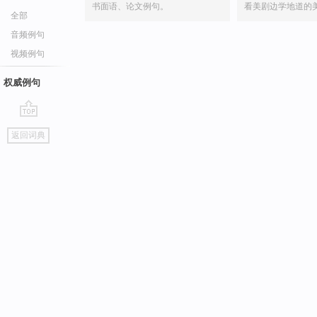
书面语、论文例句。
看美剧边学地道的
全部
音频例句
视频例句
权威例句
go
返回词典
top