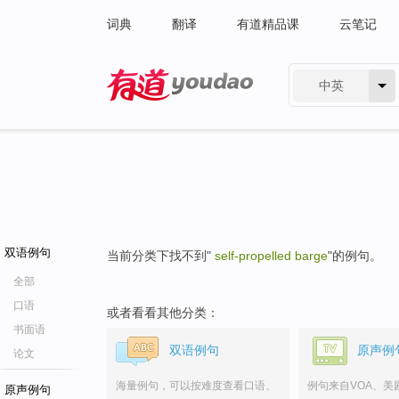
词典
翻译
有道精品课
云笔记
中英
有道 - 网易旗下搜索
双语例句
当前分类下找不到"
self-propelled barge
"的例句。
全部
口语
或者看看其他分类：
书面语
双语例句
原声例
论文
海量例句，可以按难度查看口语、
例句来自VOA、美
原声例句