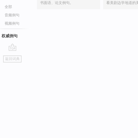
书面语、论文例句。
看美剧边学地道的
全部
音频例句
视频例句
权威例句
go
返回词典
top