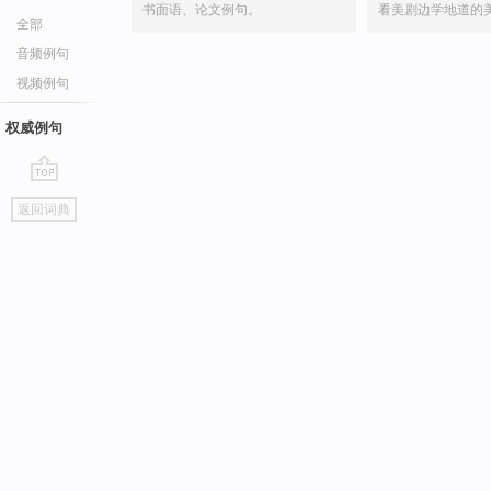
书面语、论文例句。
看美剧边学地道的
全部
音频例句
视频例句
权威例句
go
返回词典
top