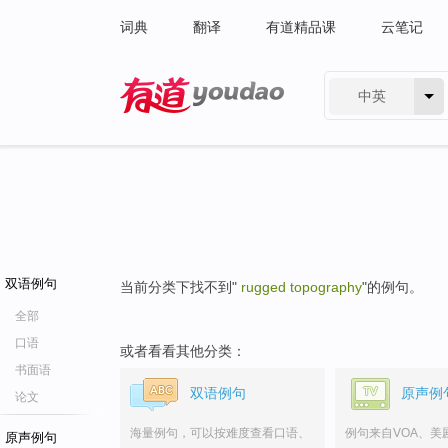
词典
翻译
有道精品课
云笔记
中英
有道 - 网易旗下搜索
双语例句
当前分类下找不到"
rugged topography
"的例句。
全部
口语
或者看看其他分类：
书面语
双语例句
原声例
论文
海量例句，可以按难度查看口语、
例句来自VOA、美
原声例句