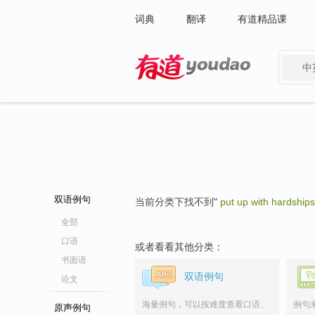
词典
翻译
有道精品课
中
有道 - 网易旗下搜索
双语例句
当前分类下找不到"
put up with hardships
全部
口语
或者看看其他分类：
书面语
双语例句
论文
海量例句，可以按难度查看口语、
例句
原声例句