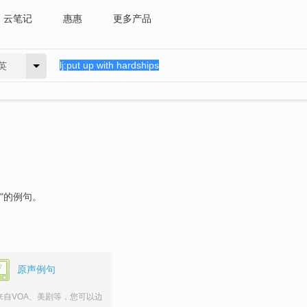
云笔记
惠惠
更多产品
英
"的例句。
原声例句
来自VOA、美剧等，您可以边