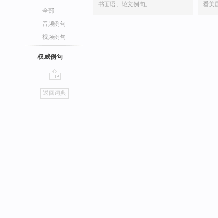
书面语、论文例句。
看美
全部
音频例句
视频例句
权威例句
go
返回词典
top