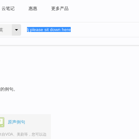
云笔记
惠惠
更多产品
英
"的例句。
原声例句
来自VOA、美剧等，您可以边