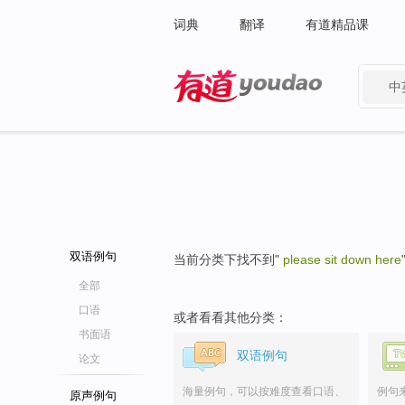
词典
翻译
有道精品课
中
有道 - 网易旗下搜索
双语例句
当前分类下找不到"
please sit down here
全部
口语
或者看看其他分类：
书面语
双语例句
论文
海量例句，可以按难度查看口语、
例句
原声例句