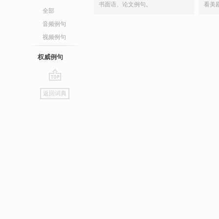
书面语、论文例句。
看美
全部
音频例句
视频例句
权威例句
go
返回词典
top