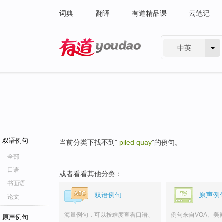
词典
翻译
有道精品课
云笔记
中英
有道 - 网易旗下搜索
双语例句
当前分类下找不到"
piled quay
"的例句。
全部
口语
或者看看其他分类：
书面语
双语例句
原声例
论文
海量例句，可以按难度查看口语、
例句来自VOA、美
原声例句