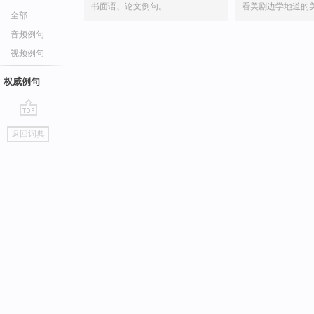
书面语、论文例句。
看美剧边学地道的
全部
音频例句
视频例句
权威例句
go
返回词典
top