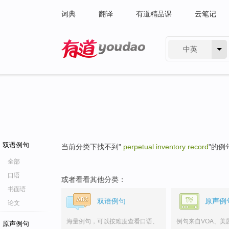
词典
翻译
有道精品课
云笔记
中英
有道 - 网易旗下搜索
双语例句
当前分类下找不到"
perpetual inventory record
"的例
全部
口语
或者看看其他分类：
书面语
双语例句
原声例
论文
海量例句，可以按难度查看口语、
例句来自VOA、美
原声例句