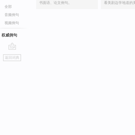
书面语、论文例句。
看美剧边学地道的
全部
音频例句
视频例句
权威例句
go
返回词典
top