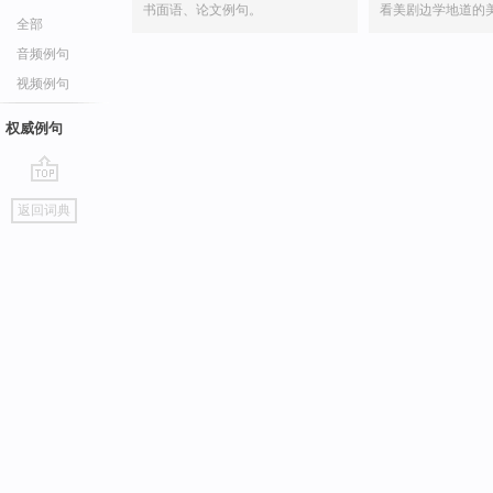
书面语、论文例句。
看美剧边学地道的
全部
音频例句
视频例句
权威例句
go
返回词典
top