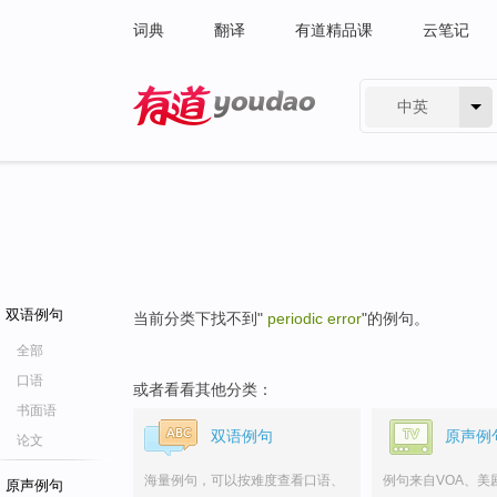
词典
翻译
有道精品课
云笔记
中英
有道 - 网易旗下搜索
双语例句
当前分类下找不到"
periodic error
"的例句。
全部
口语
或者看看其他分类：
书面语
双语例句
原声例
论文
海量例句，可以按难度查看口语、
例句来自VOA、美
原声例句