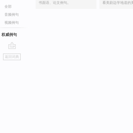
书面语、论文例句。
看美剧边学地道的
全部
音频例句
视频例句
权威例句
go
返回词典
top