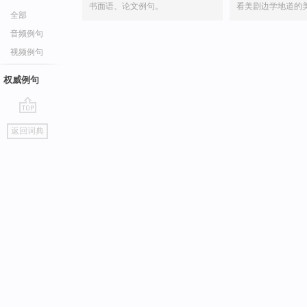
书面语、论文例句。
看美剧边学地道的
全部
音频例句
视频例句
权威例句
go
返回词典
top