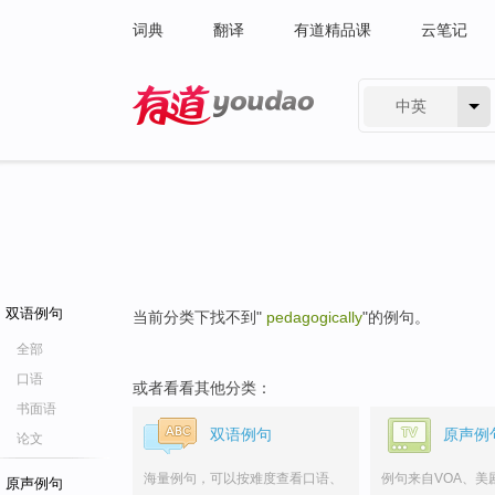
词典
翻译
有道精品课
云笔记
中英
有道 - 网易旗下搜索
双语例句
当前分类下找不到"
pedagogically
"的例句。
全部
口语
或者看看其他分类：
书面语
双语例句
原声例
论文
海量例句，可以按难度查看口语、
例句来自VOA、美
原声例句