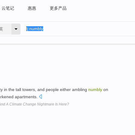
云笔记
惠惠
更多产品
英
ity in the tall towers, and people either ambling
numbly
on
darkened apartments.
 And A Climate Change Nightmare Is Here?