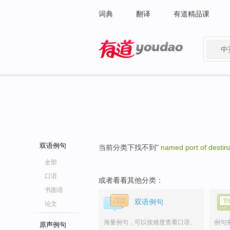
词典
翻译
有道精品课
中
有道 - 网易旗下搜索
双语例句
当前分类下找不到"
named port of destin
全部
口语
或者看看其他分类：
书面语
双语例句
论文
海量例句，可以按难度查看口语、
例句
原声例句