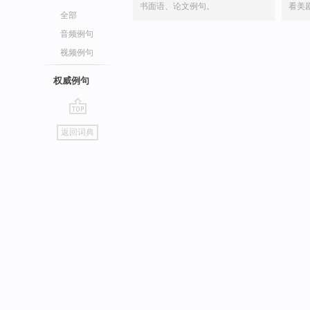
书面语、论文例句。
看美
全部
音频例句
视频例句
权威例句
go
返回词典
top