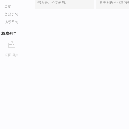
书面语、论文例句。
看美剧边学地道的
全部
音频例句
视频例句
权威例句
go
返回词典
top