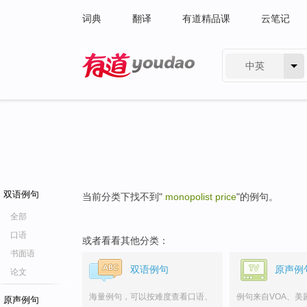
词典
翻译
有道精品课
云笔记
中英
有道 - 网易旗下搜索
双语例句
当前分类下找不到"
monopolist price
"的例句。
全部
口语
或者看看其他分类：
书面语
双语例句
原声例
论文
海量例句，可以按难度查看口语、
例句来自VOA、美
原声例句