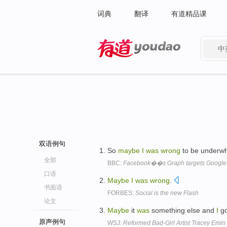
词典
翻译
有道精品课
中
有道 - 网易旗下搜索
双语例句
So
maybe
I
was
wrong
to be underw
全部
BBC:
Facebook��s Graph targets Google
口语
Maybe
I
was
wrong
.
书面语
FORBES:
Social is the new Flash
论文
Maybe
it
was
something else and
I
go
原声例句
WSJ:
Reformed Bad-Girl Artist Tracey Emin