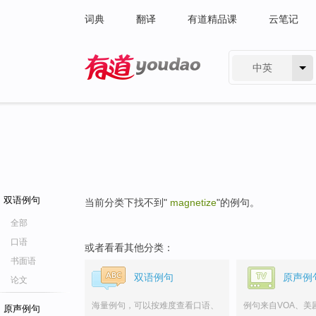
词典
翻译
有道精品课
云笔记
中英
有道 - 网易旗下搜索
双语例句
当前分类下找不到"
magnetize
"的例句。
全部
口语
或者看看其他分类：
书面语
双语例句
原声例
论文
海量例句，可以按难度查看口语、
例句来自VOA、美
原声例句