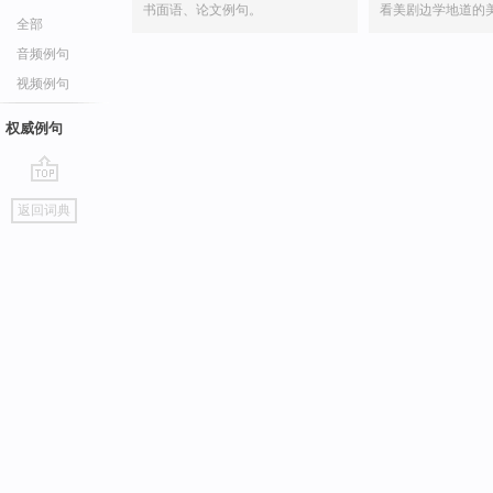
书面语、论文例句。
看美剧边学地道的
全部
音频例句
视频例句
权威例句
go
返回词典
top