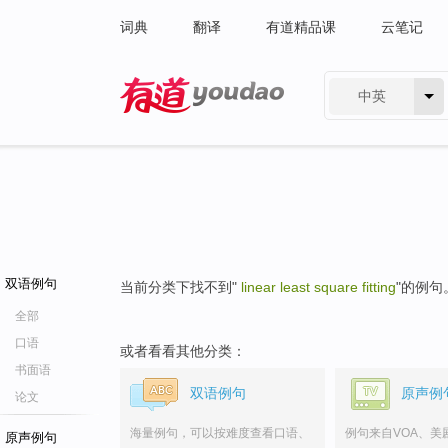
词典
翻译
有道精品课
云笔记
中英
有道 - 网易旗下搜索
双语例句
当前分类下找不到"
linear least square fitting
"的例句
全部
口语
或者看看其他分类：
书面语
双语例句
原声例
论文
海量例句，可以按难度查看口语、
例句来自VOA、美
原声例句