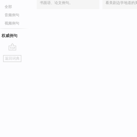
书面语、论文例句。
看美剧边学地道的
全部
音频例句
视频例句
权威例句
go
返回词典
top