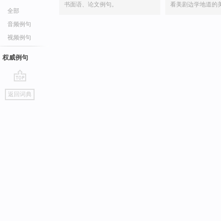
书面语、论文例句。
看美剧边学地道的
全部
音频例句
视频例句
权威例句
go
返回词典
top