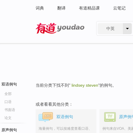
词典
翻译
有道精品课
云笔记
中英
有道 - 网易旗下搜索
双语例句
当前分类下找不到"
lindsey steven
"的例句。
全部
口语
或者看看其他分类：
书面语
双语例句
原声例
论文
海量例句，可以按难度查看口语、
例句来自VOA、美
原声例句