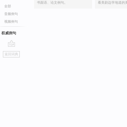
书面语、论文例句。
看美剧边学地道的
全部
音频例句
视频例句
权威例句
go
返回词典
top