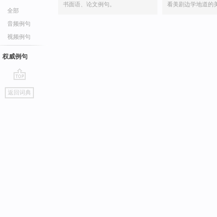
书面语、论文例句。
看美剧边学地道的
全部
音频例句
视频例句
权威例句
go
返回词典
top