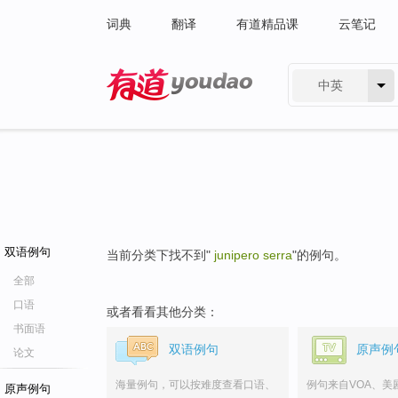
词典
翻译
有道精品课
云笔记
中英
有道 - 网易旗下搜索
双语例句
当前分类下找不到"
junipero serra
"的例句。
全部
口语
或者看看其他分类：
书面语
双语例句
原声例
论文
海量例句，可以按难度查看口语、
例句来自VOA、美
原声例句