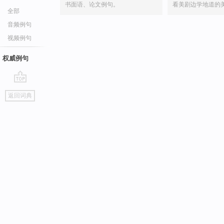
书面语、论文例句。
看美剧边学地道的
全部
音频例句
视频例句
权威例句
go
返回词典
top