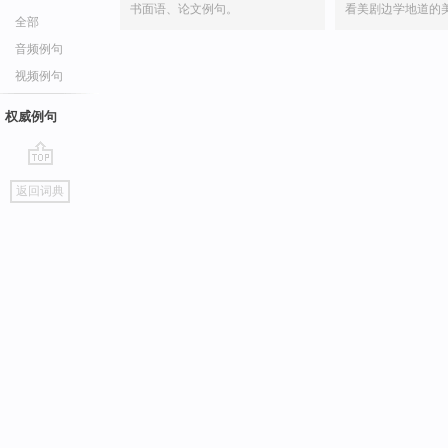
书面语、论文例句。
看美剧边学地道的
全部
音频例句
视频例句
权威例句
go
返回词典
top