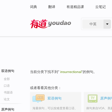
词典
翻译
有道精品课
云笔记
中英
有道 - 网易旗下搜索
双语例句
当前分类下找不到"
insurrectional
"的例句。
全部
口语
或者看看其他分类：
书面语
双语例句
原声例
论文
海量例句，可以按难度查看口语、
例句来自VOA、美
原声例句