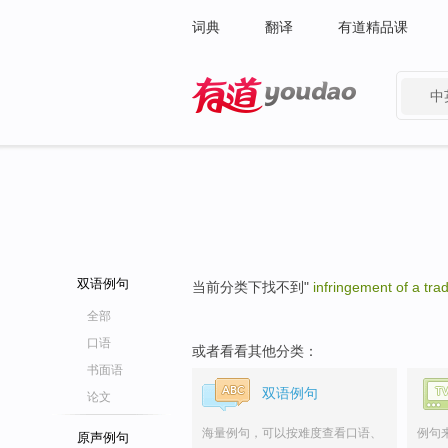
词典
翻译
有道精品课
中
有道 - 网易旗下搜索
双语例句
当前分类下找不到"
infringement of a tra
全部
口语
或者看看其他分类：
书面语
双语例句
论文
海量例句，可以按难度查看口语、
例句
原声例句