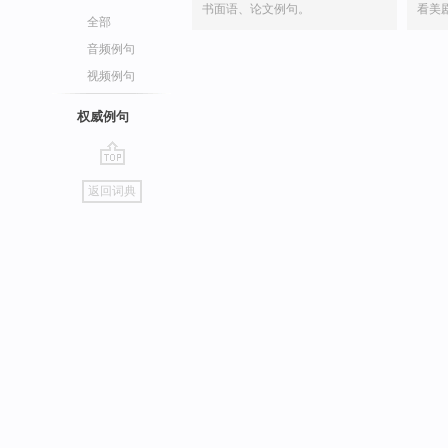
书面语、论文例句。
看美
全部
音频例句
视频例句
权威例句
go
返回词典
top