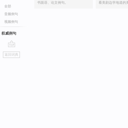
书面语、论文例句。
看美剧边学地道的
全部
音频例句
视频例句
权威例句
go
返回词典
top