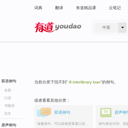
词典
翻译
有道精品课
云笔记
中英
有道 - 网易旗下搜索
双语例句
当前分类下找不到"
ill interlibrary loan
"的例句。
全部
口语
或者看看其他分类：
书面语
双语例句
原声例
论文
海量例句，可以按难度查看口语、
例句来自VOA、美
原声例句