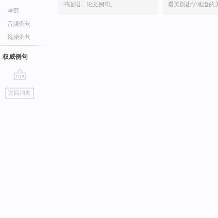
书面语、论文例句。
看美剧边学地道的
全部
音频例句
视频例句
权威例句
go
返回词典
top