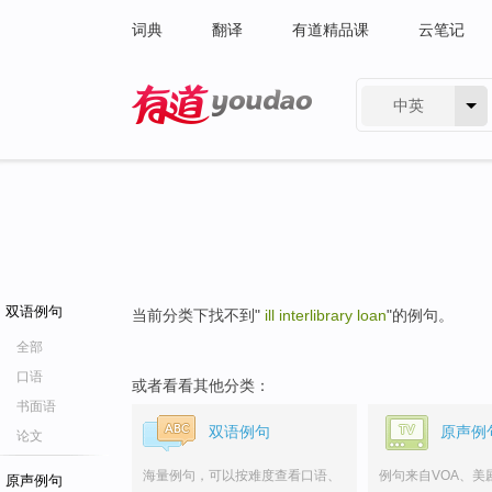
词典
翻译
有道精品课
云笔记
中英
有道 - 网易旗下搜索
双语例句
当前分类下找不到"
ill interlibrary loan
"的例句。
全部
口语
或者看看其他分类：
书面语
双语例句
原声例
论文
海量例句，可以按难度查看口语、
例句来自VOA、美
原声例句