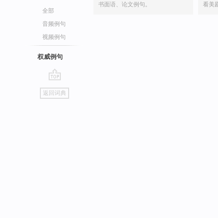
书面语、论文例句。
看美
全部
音频例句
视频例句
权威例句
go
返回词典
top