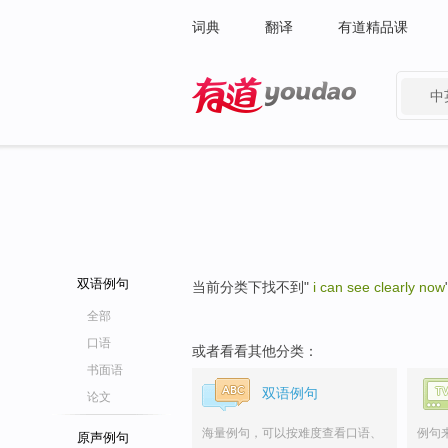
词典
翻译
有道精品课
中
有道 - 网易旗下搜索
双语例句
当前分类下找不到"
i can see clearly now
全部
口语
或者看看其他分类：
书面语
双语例句
论文
海量例句，可以按难度查看口语、
例句
原声例句