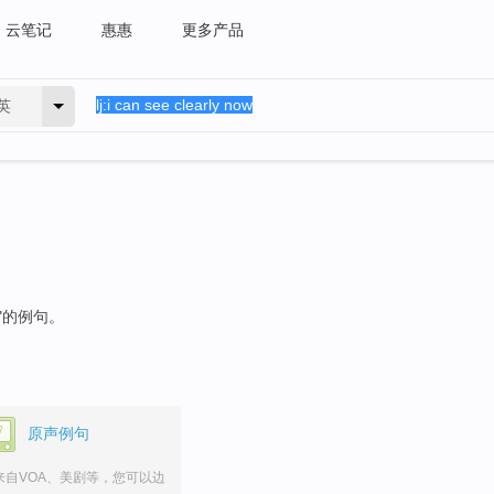
云笔记
惠惠
更多产品
英
"的例句。
原声例句
来自VOA、美剧等，您可以边