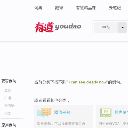
词典
翻译
有道精品课
云笔记
中英
有道 - 网易旗下搜索
双语例句
当前分类下找不到"
i can see clearly now
"的例句。
全部
口语
或者看看其他分类：
书面语
双语例句
原声例
论文
海量例句，可以按难度查看口语、
例句来自VOA、美
原声例句