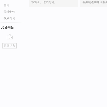
书面语、论文例句。
看美剧边学地道的
全部
音频例句
视频例句
权威例句
go
返回词典
top