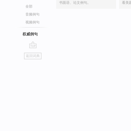
书面语、论文例句。
看美
全部
音频例句
视频例句
权威例句
go
返回词典
top