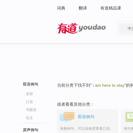
词典
翻译
有道精品课
中
有道 - 网易旗下搜索
双语例句
当前分类下找不到"
i am here to stay
"的
全部
口语
或者看看其他分类：
书面语
双语例句
论文
海量例句，可以按难度查看口语、
例句
原声例句