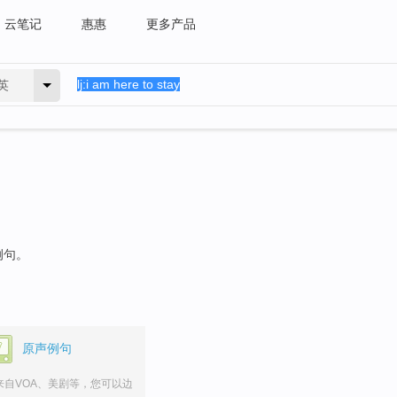
云笔记
惠惠
更多产品
英
例句。
原声例句
来自VOA、美剧等，您可以边