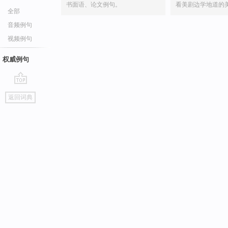
书面语、论文例句。
看美剧边学地道的
全部
音频例句
视频例句
权威例句
go
返回词典
top