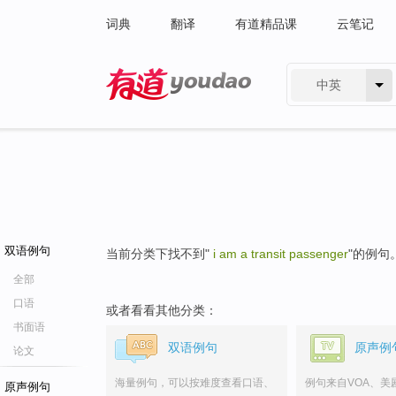
词典
翻译
有道精品课
云笔记
中英
有道 - 网易旗下搜索
双语例句
当前分类下找不到"
i am a transit passenger
"的例句
全部
口语
或者看看其他分类：
书面语
双语例句
原声例
论文
海量例句，可以按难度查看口语、
例句来自VOA、美
原声例句