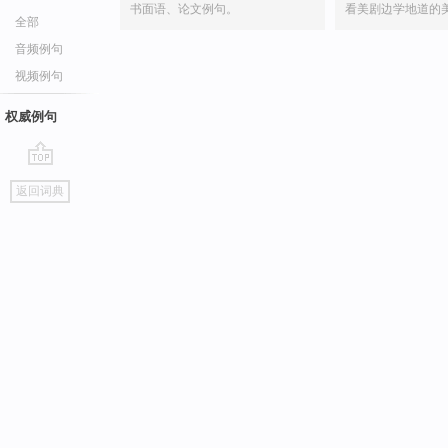
书面语、论文例句。
看美剧边学地道的
全部
音频例句
视频例句
权威例句
go
返回词典
top