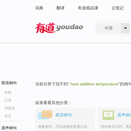
词典
翻译
有道精品课
云笔记
中英
有道 - 网易旗下搜索
双语例句
当前分类下找不到"
heat addition temperature
"的例
全部
口语
或者看看其他分类：
书面语
双语例句
原声例
论文
海量例句，可以按难度查看口语、
例句来自VOA、美
原声例句