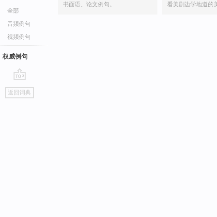
书面语、论文例句。
看美剧边学地道的
全部
音频例句
视频例句
权威例句
go
返回词典
top